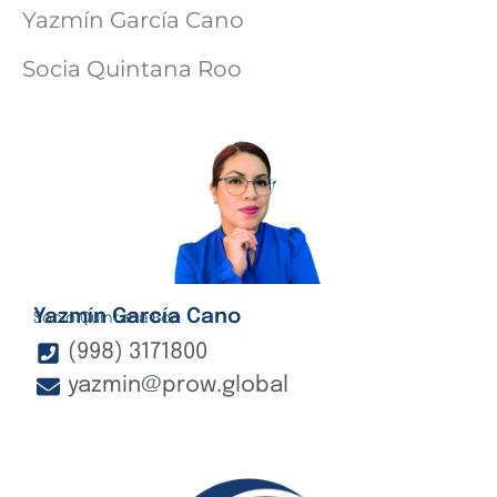
Yazmín García Cano
Socia Quintana Roo
Yazmín García Cano
Socio Quintana Roo
(998) 3171800
yazmin@prow.global