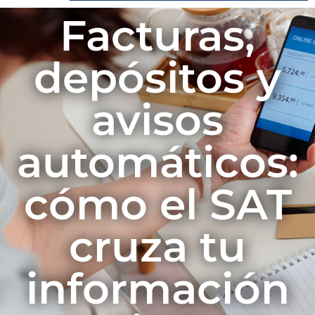
Facturas,
depósitos y
avisos
automáticos:
cómo el SAT
cruza tu
información