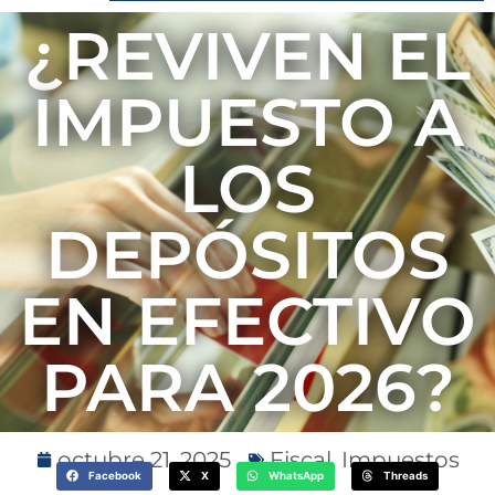
¿REVIVEN EL
IMPUESTO A
LOS
DEPÓSITOS
EN EFECTIVO
PARA 2026?
octubre 21, 2025
Fiscal
,
Impuestos
Facebook
X
WhatsApp
Threads