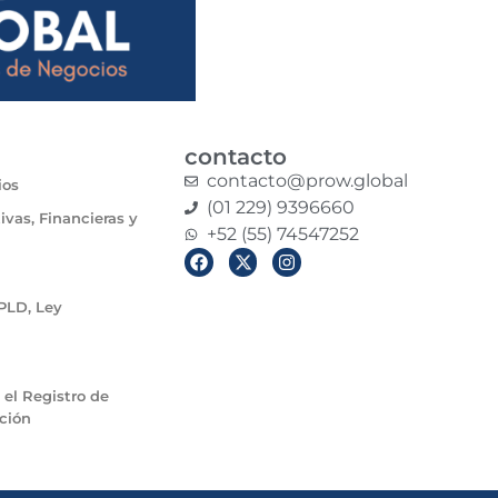
contacto
contacto@prow.global
ios
(01 229) 9396660
ivas, Financieras y
+52 (55) 74547252
PLD, Ley
 el Registro de
ción