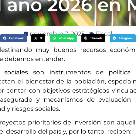
l año 2026 en 
noviembre 7, 2025
Fiscal
Facebook
X
WhatsApp
Threads
Telegram
destinando muy buenos recursos económ
 que debemos entender.
s sociales son instrumentos de polític
ectan el bienestar de la población, especia
por contar con objetivos estratégicos vincu
o asegurado y mecanismos de evaluación p
 y riesgos sociales.
yectos prioritarios de inversión son aquel
l desarrollo del país y, por lo tanto, reciben: